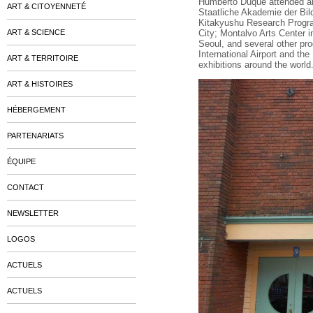
Humberto Duque attended art
ART & CITOYENNETÉ
Staatliche Akademie der Bil
Kitakyushu Research Program
ART & SCIENCE
City; Montalvo Arts Center i
Seoul, and several other pr
International Airport and t
ART & TERRITOIRE
exhibitions around the world
ART & HISTOIRES
HÉBERGEMENT
PARTENARIATS
ÉQUIPE
CONTACT
NEWSLETTER
LOGOS
ACTUELS
ACTUELS