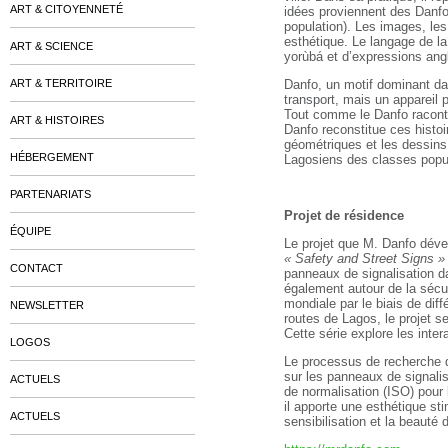
ART & CITOYENNETÉ
idées proviennent des Danfo
population). Les images, les
esthétique. Le langage de l
ART & SCIENCE
yorùbá et d’expressions ang
ART & TERRITOIRE
Danfo, un motif dominant dan
transport, mais un appareil
Tout comme le Danfo raconte 
ART & HISTOIRES
Danfo reconstitue ces histoi
géométriques et les dessins
HÉBERGEMENT
Lagosiens des classes popul
PARTENARIATS
Projet de résidence
ÉQUIPE
Le projet que M. Danfo déve
« Safety and Street Signs »
CONTACT
panneaux de signalisation dan
également autour de la sécur
mondiale par le biais de dif
NEWSLETTER
routes de Lagos, le projet s
Cette série explore les intera
LOGOS
Le processus de recherche 
sur les panneaux de signalis
ACTUELS
de normalisation (ISO) pour 
il apporte une esthétique sti
ACTUELS
sensibilisation et la beauté