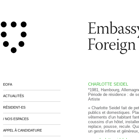
CHARLOTTE SEIDEL
EOFA
*1981, Hambourg, Allemagne, 
Période de résidence : de 
ACTUALITÉS
Artiste
RÉSIDENT-ES
« Charlotte Seidel fait de pe
publics et domestiques. Pla
vêtements d‘un habitant fantô
/ NOS ESPACES
coussins d‘un hôtel, instal
replace, pousse, recule. Qua
APPEL À CANDIDATURE
un geste infime et généreux