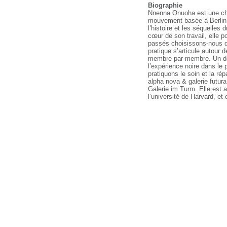
Biographie
Nnenna Onuoha est une che
mouvement basée à Berlin.
l’histoire et les séquelles
cœur de son travail, elle
passés choisissons-nous d’i
pratique s’articule autour 
membre par membre. Un deu
l’expérience noire dans le
pratiquons le soin et la ré
alpha nova & galerie futur
Galerie im Turm. Elle est 
l’université de Harvard, et 