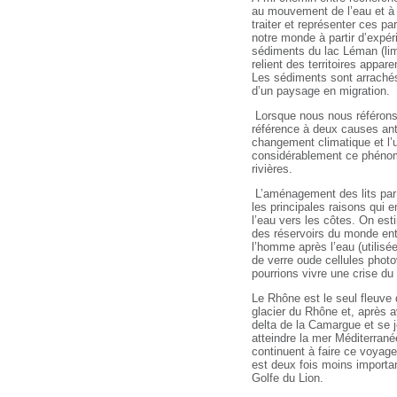
au mouvement de l
’
eau et à
traiter et représenter ces pa
notre monde à partir d’expér
sédiments du lac Léman (limon
relient des territoires ap
Les sédiments sont arrachés
d’un paysage en migration.
Lorsque nous nous ré
f
érons
ré
f
érence à deux causes anth
changement climatique et l’u
considérablement ce phé
no
riviè
res.
L’aménagement des lits par 
les principales raisons qui 
l’eau vers les c
ô
tes. On esti
des réservoirs du monde ent
l’homme après l’eau (utilisé
de verre oude cellules photo
pourrions vivre une crise d
Le Rhô
ne est le seul fleuve 
glacier du Rh
ô
ne et, après 
delta de la Camargue et se 
atteindre la mer Mé
diterran
é
continuent à faire ce voyage
est deux fois moins importan
Golfe du Lion
.