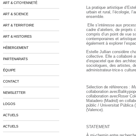
ART & CITOYENNETÉ
La pratique artistique d’Estel
urbain et rural, l’écologie, l
ART & SCIENCE
ensemble.
Elle s’intéresse aux proces
ART & TERRITOIRE
cadre d’ateliers, de projets
compris d’un point de vue soc
ART & HISTOIRES
contemporaines et artistiqu
également à explorer l’espac
HÉBERGEMENT
Estelle Jullian consid
ère ch
collective. Elle a collaboré
PARTENARIATS
d’espace
tel que des archite
sociologues, des artistes, 
administrateur-trice-s culture
ÉQUIPE
CONTACT
Sélection de références :
Ma
collaboration avec
Balikypop
NEWSLETTER
collaboration avec
Roser Co
Matadero (Madrid)
en collab
LOGOS
p
úblic / Universitat Pú
blica 
(Valenc
e
).
ACTUELS
ACTUELS
STATEMENT
À mi-chemin entre recherche