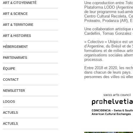
Une coproduction entre 7oit
ART & CITOYENNETÉ
Plataforma LODO (Argentin
de leur programme sud-am
ART & SCIENCE
Centro Cultural Recoleta, C
Proteatro, Prodanza (AR), E
ART & TERRITOIRE
Une collaboration artistique
Cardellini, Tomas Gonzalez 
ART & HISTOIRES
« Colectivo » Utópico est un
d’Argentine, du Brésil et de
HÉBERGEMENT
formations et de milieux art
organisations sociales alter
PARTENARIATS
processus.
Entre 2018 et 2020, les rec
ÉQUIPE
dans chacun de leurs pays. L
personnes des villes où ell
CONTACT
NEWSLETTER
LOGOS
ACTUELS
ACTUELS