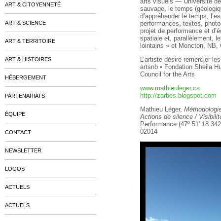
arts visuels — Université de
ART & CITOYENNETÉ
sauvage, le temps (géologiq
d’appréhender le temps, l’es
ART & SCIENCE
performances, textes, photog
projet de performance et d’é
spatiale et, parallèlement, 
ART & TERRITOIRE
lointains » et Moncton, NB,
L’artiste désire remercier le
ART & HISTOIRES
artsnb • Fondation Sheila 
Council for the Arts
HÉBERGEMENT
www.mathieuleger.ca
http://zarbes.blogspot.com
PARTENARIATS
Mathieu Léger,
Méthodologie
ÉQUIPE
Actions de silence / Visibil
Performance (47º 51′ 18.34
02014
CONTACT
NEWSLETTER
LOGOS
ACTUELS
ACTUELS