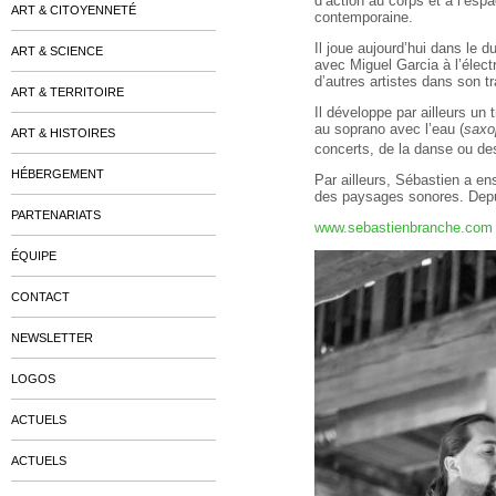
d’action au corps et à l’esp
ART & CITOYENNETÉ
contemporaine.
Il joue aujourd’hui dans le
ART & SCIENCE
avec Miguel Garcia à l’élect
d’autres artistes dans son t
ART & TERRITOIRE
Il développe par ailleurs un 
au soprano avec l’eau (
saxo
ART & HISTOIRES
concerts, de la danse ou de
HÉBERGEMENT
Par ailleurs, Sébastien a en
des paysages sonores. Depui
PARTENARIATS
www.sebastienbranche.com
ÉQUIPE
CONTACT
NEWSLETTER
LOGOS
ACTUELS
ACTUELS