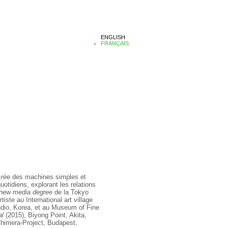
ENGLISH
FRANÇAIS
l crée des machines simples et
otidiens, explorant les relations
 new media degree
de la Tokyo
tiste au International art village
udio, Korea, et au Museum of Fine
al
(2015), Biyong Point, Akita,
himera-Project, Budapest,