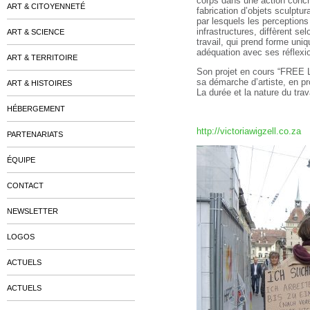
corps dans une action concr
ART & CITOYENNETÉ
fabrication d’objets sculpt
par lesquels les perceptions
infrastructures, diffèrent se
ART & SCIENCE
travail, qui prend forme un
adéquation avec ses réflexi
ART & TERRITOIRE
Son projet en cours “FREE LA
sa démarche d’artiste, en pr
ART & HISTOIRES
La durée et la nature du tra
HÉBERGEMENT
http://victoriawigzell.co.za
PARTENARIATS
ÉQUIPE
CONTACT
NEWSLETTER
LOGOS
ACTUELS
ACTUELS