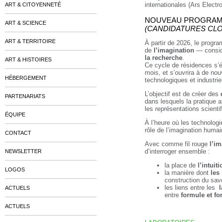
internationales (Ars Electr
ART & CITOYENNETÉ
NOUVEAU PROGRAMME
ART & SCIENCE
(CANDIDATURES CL
ART & TERRITOIRE
À partir de 2026, le progr
de
l’imagination
— consi
la recherche
.
ART & HISTOIRES
Ce cycle de résidences s’ét
mois, et s’ouvrira à de nou
HÉBERGEMENT
technologiques et industrie
L’objectif est de créer des
PARTENARIATS
dans lesquels la pratique ar
les représentations scienti
ÉQUIPE
À l’heure où les technolog
rôle de l’imagination humai
CONTACT
Avec comme fil rouge
l’i
d’interroger ensemble :
NEWSLETTER
la place de
l’intuit
LOGOS
la manière dont
les
construction du savo
les liens entre les
ACTUELS
entre
formule et f
ACTUELS