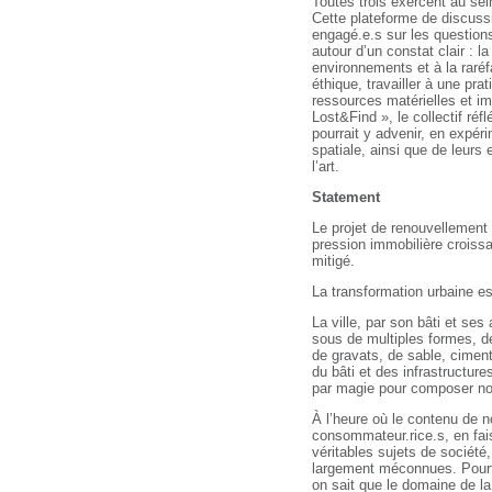
Toutes trois exercent au se
Cette plateforme de discussi
engagé.e.s sur les question
autour d’un constat clair : 
environnements et à la raré
éthique, travailler à une pr
ressources matérielles et im
Lost&Find », le collectif réfl
pourrait y advenir, en expér
spatiale, ainsi que de leurs e
l’art.
Statement
Le projet de renouvellemen
pression immobilière croissa
mitigé.
La transformation urbaine e
La ville, par son bâti et se
sous de multiples formes, 
de gravats, de sable, ciment
du bâti et des infrastructu
par magie pour composer nos
À l’heure où le contenu de no
consommateur.rice.s, en fai
véritables sujets de société
largement méconnues. Pourta
on sait que le domaine de la