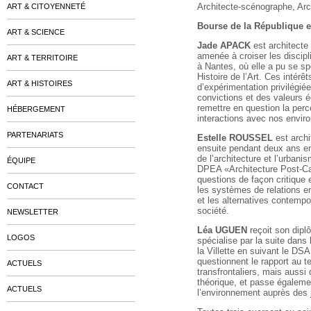
Architecte-scénographe, Ar
ART & CITOYENNETÉ
Bourse de la République 
ART & SCIENCE
Jade APACK
est architecte
amenée à croiser les discipl
ART & TERRITOIRE
à Nantes, où elle a pu se sp
Histoire de l’Art. Ces intérê
ART & HISTOIRES
d’expérimentation privilégié
convictions et des valeur
remettre en question la perc
HÉBERGEMENT
interactions avec nos envi
PARTENARIATS
Estelle ROUSSEL
est archi
ensuite pendant deux ans en
de l’architecture et l’urbani
ÉQUIPE
DPEA «Architecture Post-Car
questions de façon critique
CONTACT
les systèmes de relations e
et les alternatives contemp
société.
NEWSLETTER
Léa UGUEN
reçoit son dipl
LOGOS
spécialise par la suite dans
la Villette en suivant le DS
questionnent le rapport au te
ACTUELS
transfrontaliers, mais aussi 
théorique, et passe également
ACTUELS
l’environnement auprès des