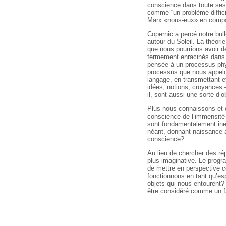
conscience dans toute ses 
comme “un problème difficil
Marx «nous-eux» en compa
Copernic a percé notre bull
autour du Soleil. La théor
que nous pourrions avoir d
fermement enracinés dans l
pensée à un processus phys
processus que nous appelon
langage, en transmettant e
idées, notions, croyances 
il, sont aussi une sorte d’o
Plus nous connaissons et c
conscience de l’immensité
sont fondamentalement in
néant, donnant naissance à
conscience?
Au lieu de chercher des r
plus imaginative. Le progra
de mettre en perspective c
fonctionnons en tant qu’es
objets qui nous entourent?
être considéré comme un f