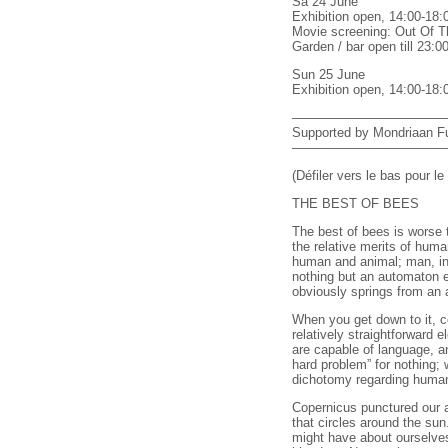
Sa 24 June
Exhibition open, 14:00-18:
Movie screening: Out Of Th
Garden / bar open till 23:
Sun 25 June
Exhibition open, 14:00-18:
––––––––––––––––––––––
Supported by Mondriaan F
––––––––––––––––––––––
(Défiler vers le bas pour le
THE BEST OF BEES
The best of bees is worse t
the relative merits of huma
human and animal; man, in h
nothing but an automaton ex
obviously springs from an 
When you get down to it, 
relatively straightforward
are capable of language, a
hard problem” for nothing; w
dichotomy regarding huma
Copernicus punctured our an
that circles around the sun
might have about ourselves 