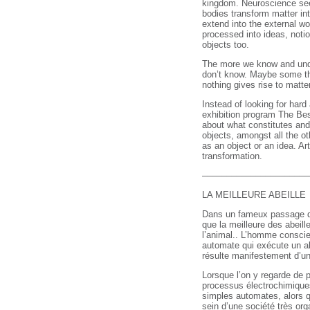
kingdom. Neuroscience see
bodies transform matter in
extend into the external wo
processed into ideas, notion
objects too.
The more we know and unde
don’t know. Maybe some th
nothing gives rise to matter,
Instead of looking for har
exhibition program The Best
about what constitutes and
objects, amongst all the o
as an object or an idea. A
transformation.
––––––––––––––––––––––
LA MEILLEURE ABEILLE
Dans un fameux passage du 
que la meilleure des abeille
l’animal.. L’homme conscient
automate qui exécute un al
résulte manifestement d’un
Lorsque l’on y regarde de 
processus électrochimiques 
simples automates, alors q
sein d’une société très orga